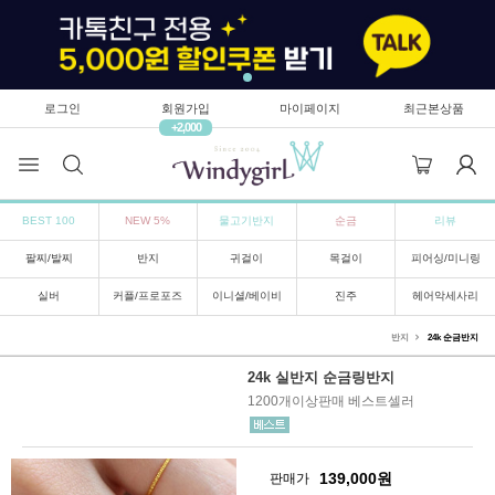
로그인
회원가입
마이페이지
최근본상품
+2,000
BEST 100
NEW 5%
물고기반지
순금
리뷰
팔찌/발찌
반지
귀걸이
목걸이
피어싱/미니링
실버
커플/프로포즈
이니셜/베이비
진주
헤어악세사리
반지
24k 순금반지
24k 실반지 순금링반지
1200개이상판매 베스트셀러
139,000
원
판매가