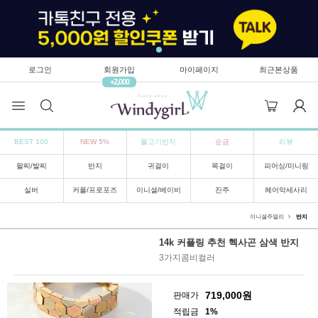
로그인
회원가입
마이페이지
최근본상품
+2,000
BEST 100
NEW 5%
물고기반지
순금
리뷰
팔찌/발찌
반지
귀걸이
목걸이
피어싱/미니링
실버
커플/프로포즈
이니셜/베이비
진주
헤어악세사리
이니셜주얼리
반지
14k 커플링 추천 헥사곤 삼색 반지
3가지콤비컬러
719,000
원
판매가
적립금
1%