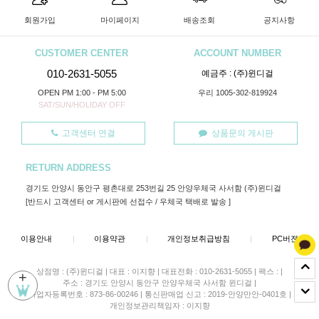
회원가입
마이페이지
배송조회
공지사항
CUSTOMER CENTER
ACCOUNT NUMBER
010-2631-5055
예금주 : (주)윈디걸
OPEN PM 1:00 - PM 5:00
우리 1005-302-819924
SAT/SUN/HOLIDAY OFF
고객센터 연결
상품문의 게시판
RETURN ADDRESS
경기도 안양시 동안구 평촌대로 253번길 25 안양우체국 사서함 (주)윈디걸
[반드시 고객센터 or 게시판에 선접수 / 우체국 택배로 발송 ]
이용안내
|
이용약관
|
개인정보취급방침
|
PC버젼
상점명 : (주)윈디걸
|
대표 :
이지향
|
대표전화 : 010-2631-5055
|
팩스 :
|
+
주소 : 경기도 안양시 동안구 안양우체국 사서함 윈디걸
|
사업자등록번호 : 873-86-00246
|
통신판매업 신고 : 2019-안양만안-0401호
|
개인정보관리책임자 : 이지향