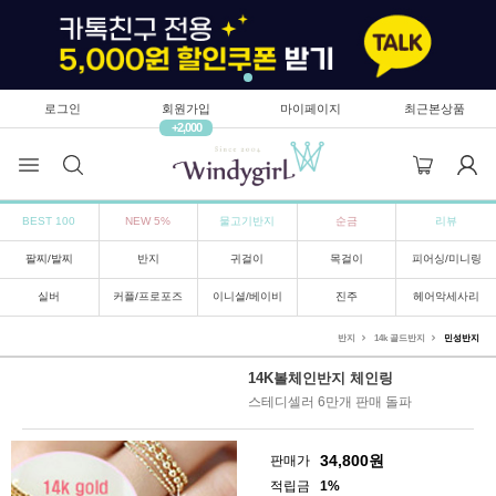
로그인
회원가입
마이페이지
최근본상품
+2,000
BEST 100
NEW 5%
물고기반지
순금
리뷰
팔찌/발찌
반지
귀걸이
목걸이
피어싱/미니링
실버
커플/프로포즈
이니셜/베이비
진주
헤어악세사리
반지
14k 골드반지
민성반지
14K볼체인반지 체인링
스테디셀러 6만개 판매 돌파
34,800
원
판매가
적립금
1%