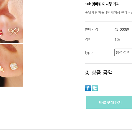
10k 귓바퀴 미니링 귀찌
★낱개판매★ 1만개이상 판매~
판매가격
45,000원
적립금
1%
type
총 상품 금액
바로구매하기