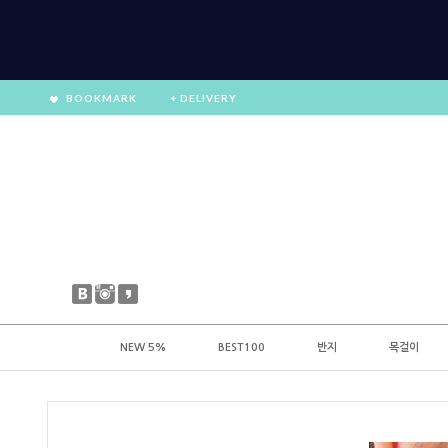
BOOKMARK
+ DELIVERY
NEW 5%
BEST100
반지
목걸이