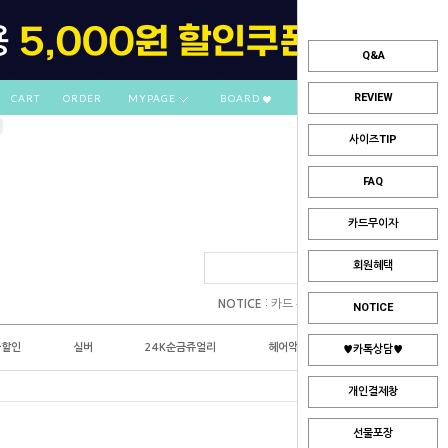
Q&A
REVIEW
CART
ORDER
MYPAGE
BOARD
사이즈TIP
FAQ
카드무이자
회원혜택
:
NOTICE
카드 부분무이자 안내
NOTICE
플할인
실버
24K순금쥬얼리
헤어악세사리
♥카톡상담♥
개인결제창
선물포장