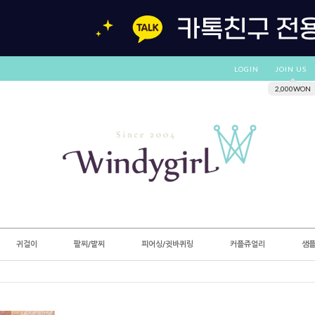
LOGIN
JOIN US
2,000WON
귀걸이
팔찌/발찌
피어싱/귓바퀴링
커플쥬얼리
샘