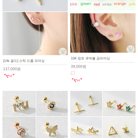
10K 점토 큐빅볼 금피어싱
[14k 골드] 스틱 드롭 피어싱
39,000원
137,000원