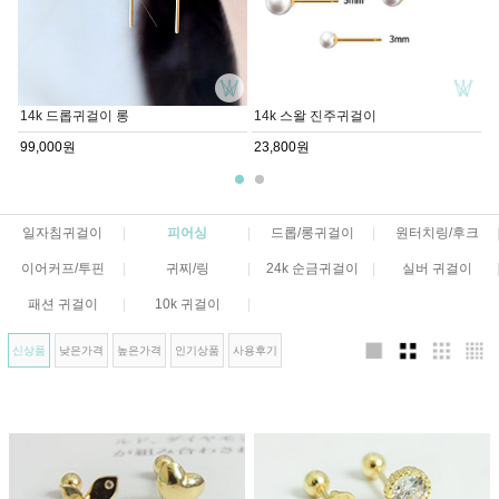
14k 드롭귀걸이 롱
14k 스왈 진주귀걸이
99,000원
23,800원
일자침귀걸이
|
피어싱
|
드롭/롱귀걸이
|
원터치링/후크
이어커프/투핀
|
귀찌/링
|
24k 순금귀걸이
|
실버 귀걸이
패션 귀걸이
|
10k 귀걸이
|
신상품
낮은가격
높은가격
인기상품
사용후기