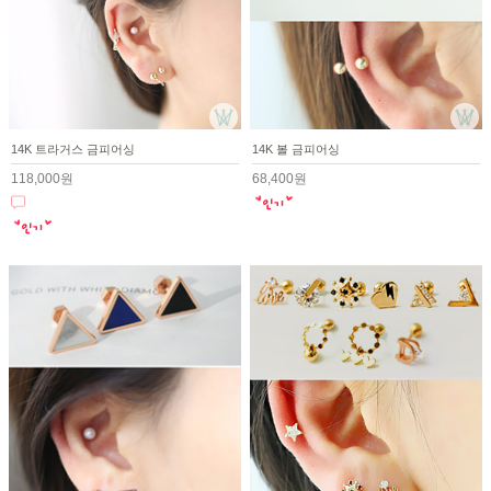
14K 트라거스 금피어싱
14K 볼 금피어싱
118,000원
68,400원