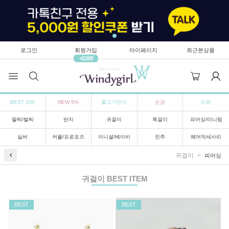
로그인
회원가입
마이페이지
최근본상품
+2,000
BEST 100
NEW 5%
물고기반지
순금
리뷰
팔찌/발찌
반지
귀걸이
목걸이
피어싱/미니링
실버
커플/프로포즈
이니셜/베이비
진주
헤어악세사리
귀걸이
피어싱
귀걸이
BEST ITEM
BEST
BEST