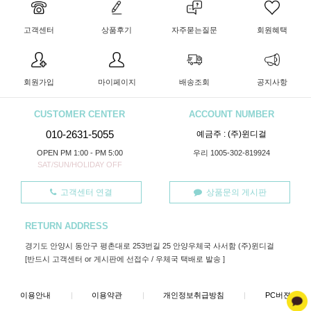
고객센터
상품후기
자주묻는질문
회원혜택
회원가입
마이페이지
배송조회
공지사항
CUSTOMER CENTER
ACCOUNT NUMBER
010-2631-5055
예금주 : (주)윈디걸
OPEN PM 1:00 - PM 5:00
우리 1005-302-819924
SAT/SUN/HOLIDAY OFF
고객센터 연결
상품문의 게시판
RETURN ADDRESS
경기도 안양시 동안구 평촌대로 253번길 25 안양우체국 사서함 (주)윈디걸
[반드시 고객센터 or 게시판에 선접수 / 우체국 택배로 발송 ]
이용안내
|
이용약관
|
개인정보취급방침
|
PC버젼