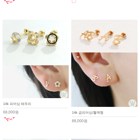
14k 피어싱 테두리
68,000원
14k 금피어싱/혈액형
88,000원